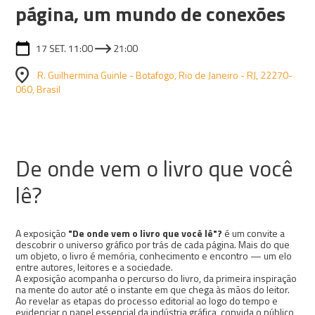
página, um mundo de conexões
17 SET. 11:00
21:00
R. Guilhermina Guinle - Botafogo, Rio de Janeiro - RJ, 22270-
060, Brasil
De onde vem o livro que você
lê?
A exposição
"De onde vem o livro que você lê"?
é um convite a
descobrir o universo gráfico por trás de cada página. Mais do que
um objeto, o livro é memória, conhecimento e encontro — um elo
entre autores, leitores e a sociedade.
A exposição acompanha o percurso do livro, da primeira inspiração
na mente do autor até o instante em que chega às mãos do leitor.
Ao revelar as etapas do processo editorial ao logo do tempo e
evidenciar o papel essencial da indústria gráfica, convida o público