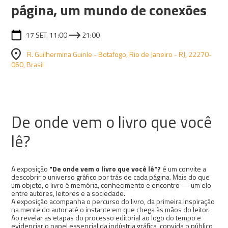
página, um mundo de conexões
17 SET. 11:00
21:00
R. Guilhermina Guinle - Botafogo, Rio de Janeiro - RJ, 22270-
060, Brasil
De onde vem o livro que você
lê?
A exposição
"De onde vem o livro que você lê"?
é um convite a
descobrir o universo gráfico por trás de cada página. Mais do que
um objeto, o livro é memória, conhecimento e encontro — um elo
entre autores, leitores e a sociedade.
A exposição acompanha o percurso do livro, da primeira inspiração
na mente do autor até o instante em que chega às mãos do leitor.
Ao revelar as etapas do processo editorial ao logo do tempo e
evidenciar o papel essencial da indústria gráfica, convida o público