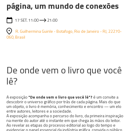
página, um mundo de conexões
17 SET. 11:00
21:00
R. Guilhermina Guinle - Botafogo, Rio de Janeiro - RJ, 22270-
060, Brasil
De onde vem o livro que você
lê?
A exposição
"De onde vem o livro que você lê"?
é um convite a
descobrir o universo gráfico por trás de cada página. Mais do que
um objeto, o livro é memória, conhecimento e encontro — um elo
entre autores, leitores e a sociedade.
A exposição acompanha o percurso do livro, da primeira inspiração
na mente do autor até o instante em que chega às mãos do leitor.
Ao revelar as etapas do processo editorial ao logo do tempo e
evidenciar o papel essencial da indústria gráfica, convida o público