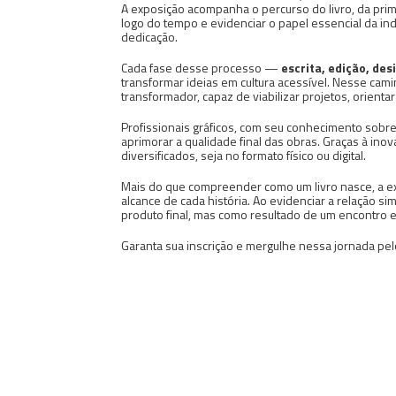
A exposição acompanha o percurso do livro, da prime
logo do tempo e evidenciar o papel essencial da indú
dedicação.
Cada fase desse processo —
escrita, edição, des
transformar ideias em cultura acessível. Nesse cam
transformador, capaz de viabilizar projetos, orienta
Profissionais gráficos, com seu conhecimento sobre
aprimorar a qualidade final das obras. Graças à ino
diversificados, seja no formato físico ou digital.
Mais do que compreender como um livro nasce, a exp
alcance de cada história. Ao evidenciar a relação sim
produto final, mas como resultado de um encontro en
Garanta sua inscrição e mergulhe nessa jornada pel