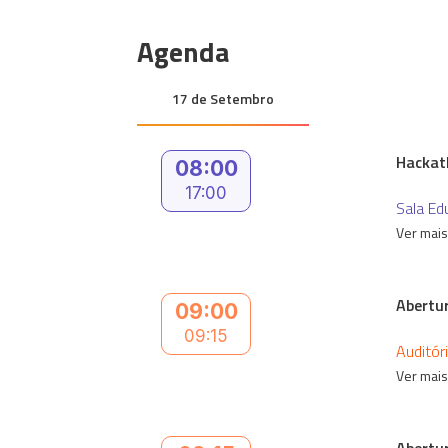
Agenda
17 de Setembro
Hackat
08:00
17:00
Sala Ed
Ver mai
Abertur
09:00
09:15
Auditór
Ver mai