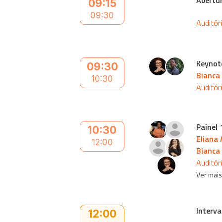
Abertur
09:15
09:30
Auditór
Keynot
09:30
Bianca
10:30
Auditór
Painel 
10:30
Eliana 
12:00
Bianca
Auditór
Ver mai
Interva
12:00