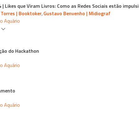
4 | Likes que Viram Livros: Como as Redes Sociais estão impul
 Torres | Booktoker
Gustavo Benvenho | Midiograf
,
io Aquário
s
ção do Hackathon
io Aquário
amento
io Aquário