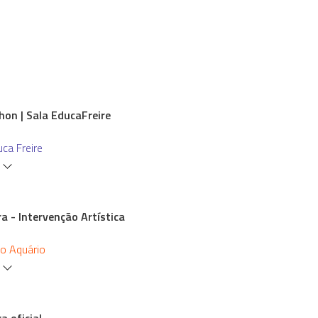
hon | Sala EducaFreire
uca Freire
s
a - Intervenção Artística
io Aquário
s