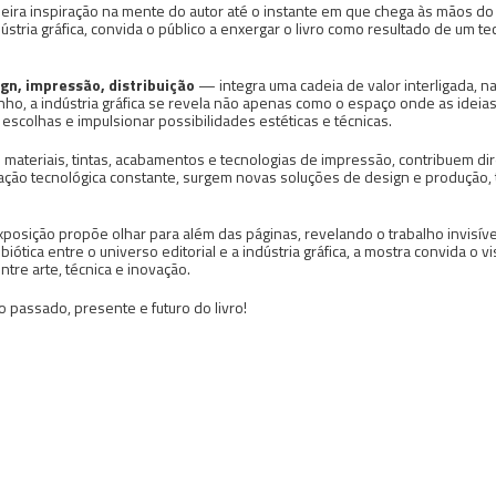
ira inspiração na mente do autor até o instante em que chega às mãos do le
stria gráfica, convida o público a enxergar o livro como resultado de um tec
ign, impressão, distribuição
— integra uma cadeia de valor interligada, n
inho, a indústria gráfica se revela não apenas como o espaço onde as ide
r escolhas e impulsionar possibilidades estéticas e técnicas.
 materiais, tintas, acabamentos e tecnologias de impressão, contribuem di
vação tecnológica constante, surgem novas soluções de design e produção, 
osição propõe olhar para além das páginas, revelando o trabalho invisível
biótica entre o universo editorial e a indústria gráfica, a mostra convida o v
tre arte, técnica e inovação.
o passado, presente e futuro do livro!