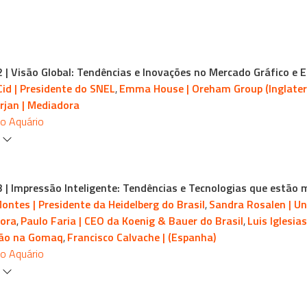
2 | Visão Global: Tendências e Inovações no Mercado Gráfico e Ed
id | Presidente do SNEL
Emma House | Oreham Group (Inglater
,
rjan | Mediadora
io Aquário
s
3 | Impressão Inteligente: Tendências e Tecnologias que estão 
Montes | Presidente da Heidelberg do Brasil
Sandra Rosalen | Un
,
ora
Paulo Faria | CEO da Koenig & Bauer do Brasil
Luis Iglesia
,
,
ão na Gomaq
Francisco Calvache | (Espanha)
,
io Aquário
s