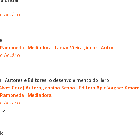
a oficial
io Aquário
e
 Ramoneda | Mediadora
Itamar Vieira Júnior | Autor
,
io Aquário
1 | Autores e Editores: o desenvolvimento do livro
Alves Cruz | Autora
Janaína Senna | Editora Agir
Vagner Amaro 
,
,
 Ramoneda | Mediadora
io Aquário
s
lo